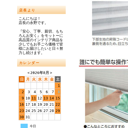
店長より
こんにちは！
店長の永野です。
『安心、丁寧、親切、もち
ろんお安く』をモットーに
高品質のインテリア商品を
少しでもお手ごろ価格で皆
様にお届けしたいと日々努
力し続けます。
カレンダー
＜
2026年8月
＞
日
月
火
水
木
金
土
1
2
3
4
5
6
7
8
9
10
11
12
13
14
15
16
17
18
19
20
21
22
23
24
25
26
27
28
29
30
31
今日