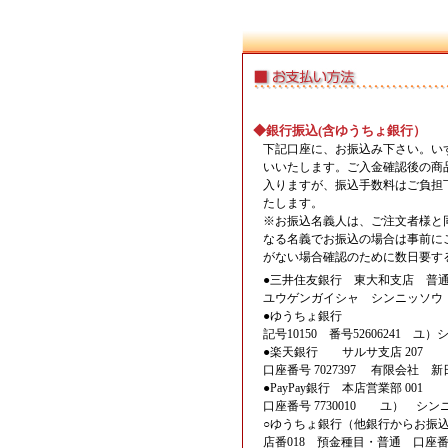
◆銀行振込(含ゆうちょ銀行）
下記口座に、お振込み下さい。い
いいたします。ご入金確認後の商
入りますが、振込手数料はご負担
たします。
※お振込名義人は、ご注文者様と
なる名義でお振込の場合は事前に
がない場合確認のために数日要す
●三井住友銀行 東大和支店 普通 3
ユウゲンガイシャ シンニッソウ
●ゆうちょ銀行
記号10150 番号52606241 ユ
●楽天銀行 サルサ支店 207
口座番号 7027397 有限会社 新
●PayPay銀行 本店営業部 001
口座番号 7730010 ユ） シン
○ゆうちょ銀行（他銀行からお振
店番018 預金種目・普通 口座番号